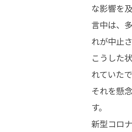
な影響を及
言中は、
れが中止
こうした
れていた
それを懸
す。
新型コロ