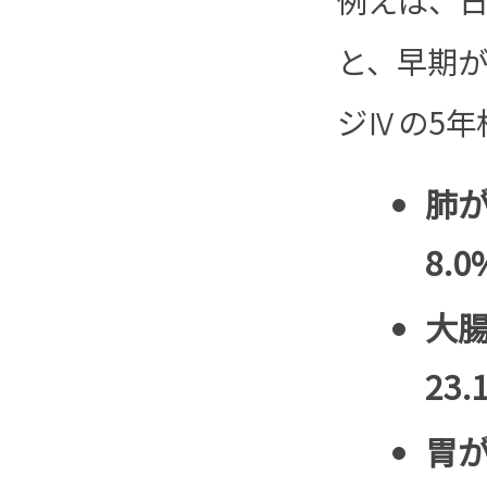
と、早期
ジⅣの5年
肺が
8.0
大腸
23.
胃が