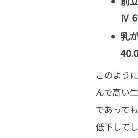
前立
Ⅳ 6
乳が
40.
このよう
んで高い
であって
低下してし