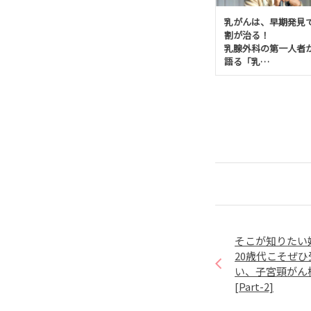
乳がんは、早期発見で
割が治る！
乳腺外科の第一人者
語る「乳…
そこが知りたい
20歳代こそぜ
い、子宮頸がん
[Part-2]