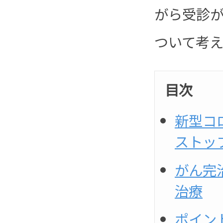
がら受診
ついて考え
目次
新型コ
ストッ
がん完
治療
ポイン