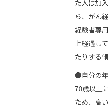
た人は加
ら、がん
経験者専用
上経過し
たりする
●自分の
70歳以上
ため、高