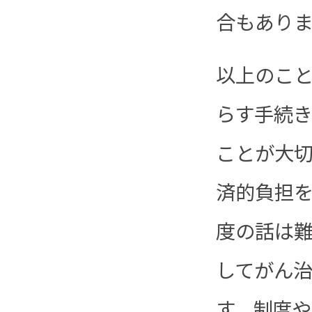
合もありま
以上のこ
らす手続
ことが大
済的負担
度の話は
してがん
す。制度