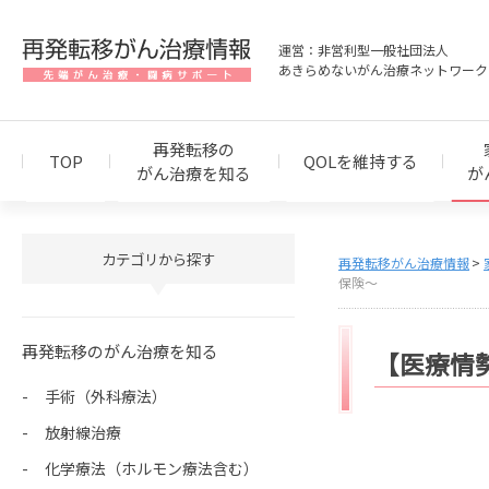
運営：非営利型一般社団法人
あきらめないがん治療ネットワーク
再発転移の
TOP
QOLを維持する
がん治療を知る
が
カテゴリから探す
再発転移がん治療情報
保険～
再発転移のがん治療を知る
【医療情
手術（外科療法）
放射線治療
化学療法（ホルモン療法含む）