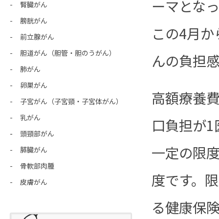
ーマとな
腎臓がん
膀胱がん
この4月か
前立腺がん
胆道がん（胆管・胆のうがん）
んの負担
肺がん
卵巣がん
高額療養
子宮がん（子宮頸・子宮体がん）
乳がん
口負担が1
頭頸部がん
一定の限
膵臓がん
骨軟部肉腫
度です。
皮膚がん
る健康保