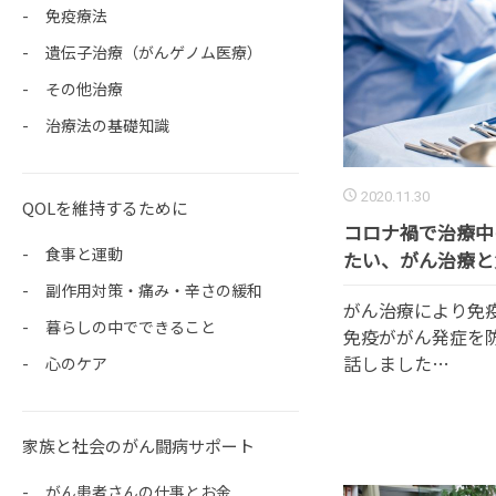
免疫療法
遺伝子治療（がんゲノム医療）
その他治療
治療法の基礎知識
2020.11.30
QOLを維持するために
コロナ禍で治療中
食事と運動
たい、がん治療と免疫
副作用対策・痛み・辛さの緩和
がん治療により免
暮らしの中でできること
免疫ががん発症を
話しました…
心のケア
家族と社会のがん闘病サポート
がん患者さんの仕事とお金