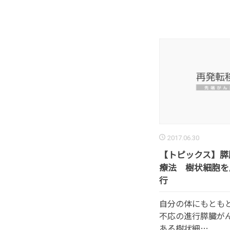
2017.06.30
【トピックス】膵
療法 樹状細胞を
行
自分の体にもとも
不応の進行膵臓が
ある樹状細…