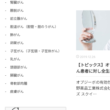
腎臓がん
膀胱がん
前立腺がん
胆道がん（胆管・胆のうがん）
肺がん
卵巣がん
子宮がん（子宮頸・子宮体がん）
2019.12.26
乳がん
【トピックス】オ
頭頸部がん
ん患者に対し全生
膵臓がん
オプジーボの有効
骨軟部肉腫
野薬品工業株式会
皮膚がん
ズ スクイ…