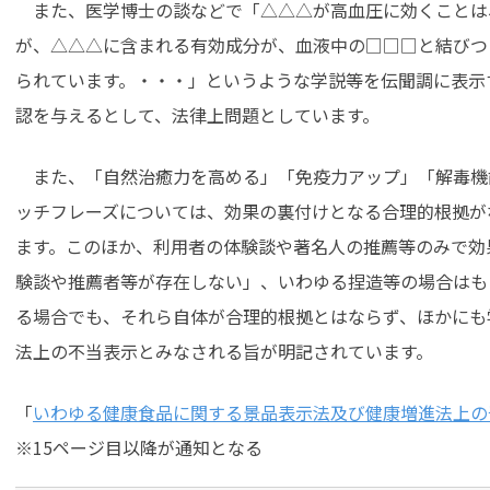
また、医学博士の談などで「△△△が高血圧に効くことは
が、△△△に含まれる有効成分が、血液中の□□□と結びつ
られています。・・・」というような学説等を伝聞調に表示
認を与えるとして、法律上問題としています。
また、「自然治癒力を高める」「免疫力アップ」「解毒機
ッチフレーズについては、効果の裏付けとなる合理的根拠が
ます。このほか、利用者の体験談や著名人の推薦等のみで効
験談や推薦者等が存在しない」、いわゆる捏造等の場合はも
る場合でも、それら自体が合理的根拠とはならず、ほかにも
法上の不当表示とみなされる旨が明記されています。
「
いわゆる健康食品に関する景品表示法及び健康増進法上の留意
※15ページ目以降が通知となる