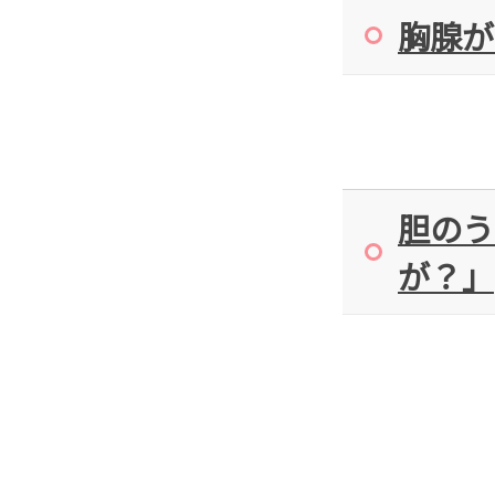
胸腺が
胆のう
が？」