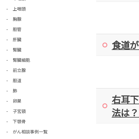
上咽頭
胸腺
胆管
肝臓
食道が
腎臓
腎臓細胞
前立腺
胆道
肺
右耳下
卵巣
法は？
子宮頸
下顎骨
がん相談事例一覧