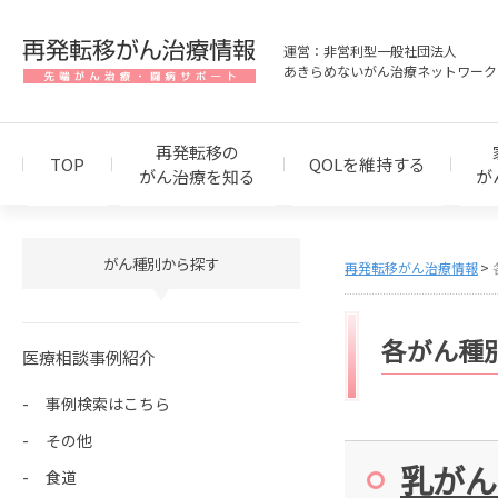
運営：非営利型一般社団法人
あきらめないがん治療ネットワーク
再発転移の
TOP
QOLを維持する
がん治療を知る
が
がん種別から探す
再発転移がん治療情報
各がん種
医療相談事例紹介
事例検索はこちら
その他
乳がん
食道