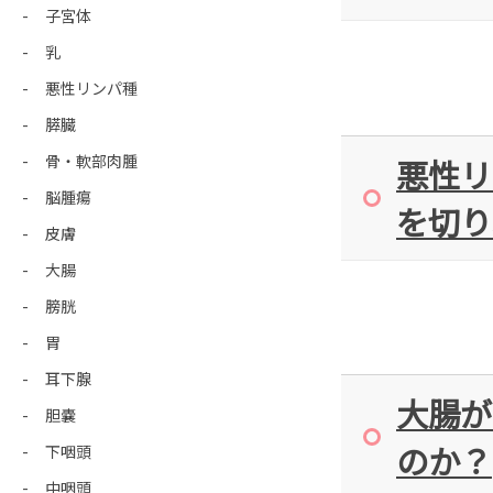
子宮体
乳
悪性リンパ種
膵臓
骨・軟部肉腫
悪性リ
脳腫瘍
を切り
皮膚
大腸
膀胱
胃
耳下腺
大腸が
胆嚢
のか？
下咽頭
中咽頭