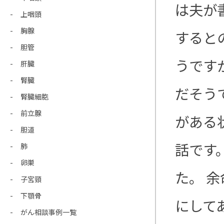
は夫が
上咽頭
胸腺
すると
胆管
うです
肝臓
腎臓
だそう
腎臓細胞
前立腺
がある
胆道
話です
肺
卵巣
た。 
子宮頸
下顎骨
にして
がん相談事例一覧