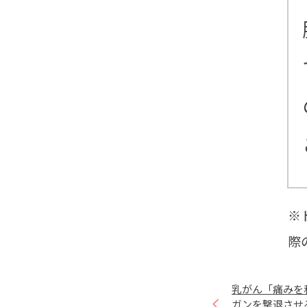
※
際
乳がん「痛みを
ガンを撃退させ