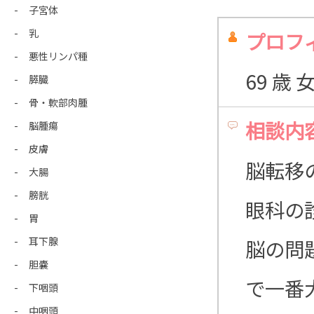
子宮体
乳
プロフ
悪性リンパ種
69 歳
膵臓
骨・軟部肉腫
相談内
脳腫瘍
皮膚
脳転移
大腸
膀胱
眼科の
胃
耳下腺
脳の問
胆嚢
で一番
下咽頭
中咽頭