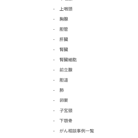
上咽頭
胸腺
胆管
肝臓
腎臓
腎臓細胞
前立腺
胆道
肺
卵巣
子宮頸
下顎骨
がん相談事例一覧