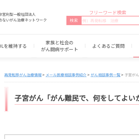
フリーワード検索
非営利型一般社団法人
めないがん治療ネットワーク
家族と社会の
OLを維持する
よくあるご質問
がん闘病サポート
再発転移がん治療情報
メール医療相談事例紹介
がん相談事例一覧
子宮が
子宮がん「がん難民で、何をしてよい