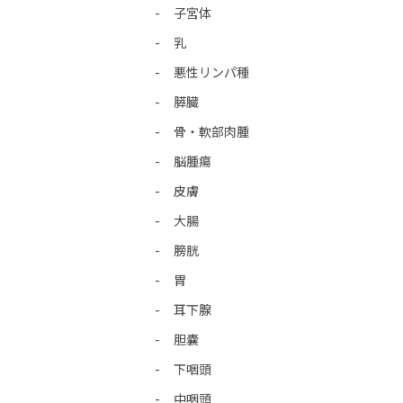
子宮体
乳
悪性リンパ種
膵臓
骨・軟部肉腫
脳腫瘍
皮膚
大腸
膀胱
胃
耳下腺
胆嚢
下咽頭
中咽頭