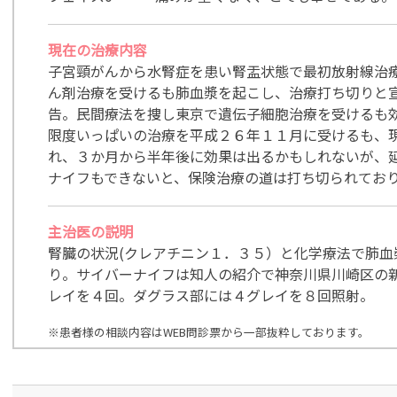
現在の治療内容
子宮頸がんから水腎症を患い腎盂状態で最初放射線治
ん剤治療を受けるも肺血漿を起こし、治療打ち切りと
告。民間療法を捜し東京で遺伝子細胞治療を受けるも
限度いっぱいの治療を平成２６年１１月に受けるも、
れ、３か月から半年後に効果は出るかもしれないが、
ナイフもできないと、保険治療の道は打ち切られてお
主治医の説明
腎臓の状況(クレアチニン１．３５）と化学療法で肺血
り。サイバーナイフは知人の紹介で神奈川県川崎区の
レイを４回。ダグラス部には４グレイを８回照射。
※患者様の相談内容はWEB問診票から一部抜粋しております。