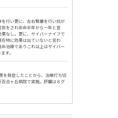
療を行い更に、左右腎瘻を行い抗が
宣告をされ余命半年から一年と宣
効果なし。更に、サイバーナイフで
現在特に効果は出ていないと言わ
延命治療でありこれ以上はサイバー
ります。
漿を発症したことから、治療打ち切
新百合ヶ丘病院で実施。肝臓は８グ