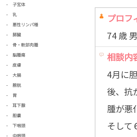
子宮体
乳
プロフ
悪性リンパ種
74 歳
膵臓
骨・軟部肉腫
相談内
脳腫瘍
皮膚
4月に
大腸
膀胱
後、抗
胃
耳下腺
腫が悪
胆嚢
そして
下咽頭
中咽頭