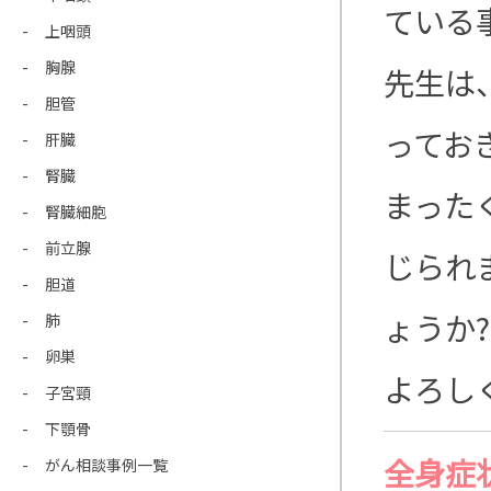
ている
上咽頭
胸腺
先生は
胆管
ってお
肝臓
腎臓
まった
腎臓細胞
前立腺
じられ
胆道
ょうか
肺
卵巣
よろし
子宮頸
下顎骨
全身症
がん相談事例一覧