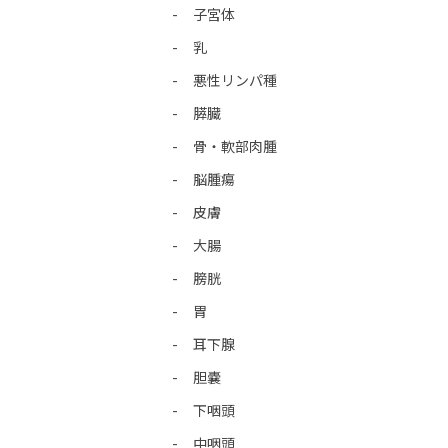
子宮体
乳
悪性リンパ種
膵臓
骨・軟部肉腫
脳腫瘍
皮膚
大腸
膀胱
胃
耳下腺
胆嚢
下咽頭
中咽頭