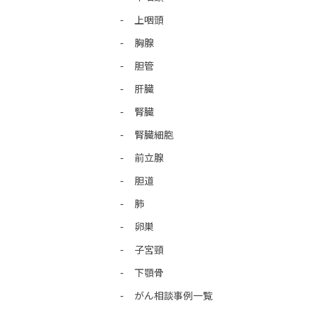
上咽頭
胸腺
胆管
肝臓
腎臓
腎臓細胞
前立腺
胆道
肺
卵巣
子宮頸
下顎骨
がん相談事例一覧