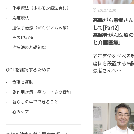
化学療法（ホルモン療法含む）
2020.12.30
免疫療法
高齢がん患者さん
して[Part2]
遺伝子治療（がんゲノム医療）
高齢者がん医療の
その他治療
と介護医療」
治療法の基礎知識
老年医学を学べる
瘍科を設置する病院
QOLを維持するために
患者さんへ…
食事と運動
副作用対策・痛み・辛さの緩和
暮らしの中でできること
心のケア
家族と社会のがん闘病サポート