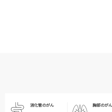
消化管のがん
胸部のが