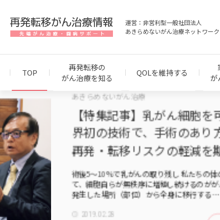
運営：非営利型一般社団法人
あきらめないがん治療ネットワーク
再発転移の
TOP
QOLを維持する
がん治療を知る
が
あきらめないがん治療
【特集記事】乳がん細胞を可視化す
界初の技術で、手術のあり方を変える
再発・転移リスクの軽減を期待
術後5～10％で乳がんの取り残し 私たちの体の細胞に異常が
て、細胞自らが無秩序に増殖し続けるのががんです。 がんに
発生した場所（部位）から全身に移行する…
2019.02.28