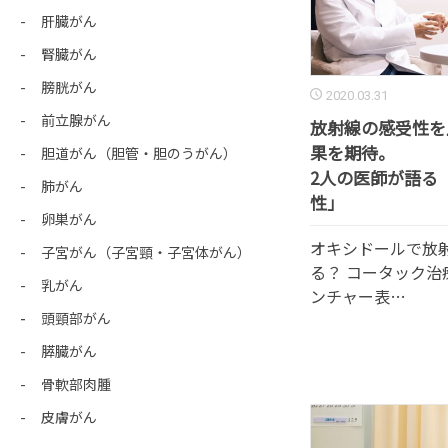
肝臓がん
腎臓がん
膀胱がん
2020.03.31
前立腺がん
放射線の感受性を
果を期待。
胆道がん（胆管・胆のうがん）
2人の医師が語る
肺がん
性」
卵巣がん
オキシドールで放
子宮がん（子宮頸・子宮体がん）
る？ コータック治
乳がん
ンチャー表…
頭頸部がん
膵臓がん
骨軟部肉腫
皮膚がん